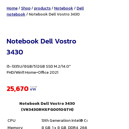
Home
/
Shop
/
products
/
Notebook
/
Dell
notebook
/ Notebook Dell Vostro 3430
Notebook Dell Vostro
3430
i5-1335U/8GB/512GB SSD M.2/14.0"
FHD/Win11 Home+Office 2021
25,670
รวมภาษี
บาท
Notebook Dell Vostro 3430
(VN3430RHXFG001OGTH)
CPU
13th Generation Intel® Core™ i5-1335U Processo
Memory
8 GB, 1 x 8 GB, DDR4, 2666 MHz