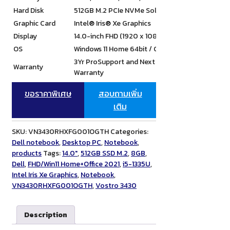
Hard Disk
512GB M.2 PCIe NVMe Solid State Drive
Graphic Card
Intel® Iris® Xe Graphics
Display
14.0-inch FHD (1920 x 1080) Anti-Glare LED Ba
OS
Windows 11 Home 64bit / Office Home & Student
3Yr ProSupport and Next Business Day Onsite Ser
Warranty
Warranty
ขอราคาพิเศษ
สอบถามเพิ่ม
เติม
SKU:
VN3430RHXFG001OGTH
Categories:
Dell notebook
,
Desktop PC
,
Notebook
,
products
Tags:
14.0"
,
512GB SSD M.2
,
8GB
,
Dell
,
FHD/Win11 Home+Office 2021
,
i5-1335U
,
Intel Iris Xe Graphics
,
Notebook
,
VN3430RHXFG001OGTH
,
Vostro 3430
Description