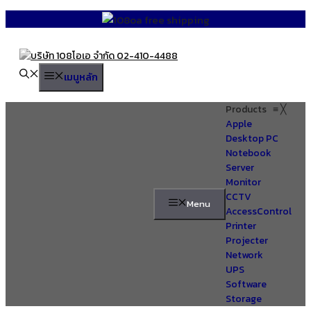
Skip
to
content
เมนูหลัก
Products
≡
╳
Apple
Desktop PC
Notebook
Server
Monitor
CCTV
Menu
AccessControl
Printer
Projecter
Network
UPS
Software
Storage