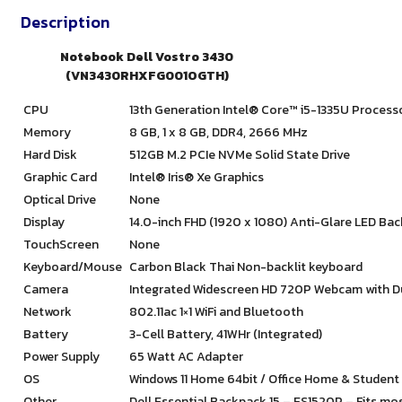
Description
Notebook Dell Vostro 3430
(VN3430RHXFG001OGTH)
CPU
13th Generation Intel® Core™ i5-1335U Processo
Memory
8 GB, 1 x 8 GB, DDR4, 2666 MHz
Hard Disk
512GB M.2 PCIe NVMe Solid State Drive
Graphic Card
Intel® Iris® Xe Graphics
Optical Drive
None
Display
14.0-inch FHD (1920 x 1080) Anti-Glare LED Ba
TouchScreen
None
Keyboard/Mouse
Carbon Black Thai Non-backlit keyboard
Camera
Integrated Widescreen HD 720P Webcam with Du
Network
802.11ac 1×1 WiFi and Bluetooth
Battery
3-Cell Battery, 41WHr (Integrated)
Power Supply
65 Watt AC Adapter
OS
Windows 11 Home 64bit / Office Home & Student
Other
Dell Essential Backpack 15 – ES1520P – Fits mos