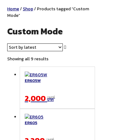
Home
/
Shop
/ Products tagged “Custom
Mode”
Custom Mode
Sorted
Showing all 9 results
by
latest
ER605W
2,000
รวมภาษี
บาท
ER605
รวมภาษี