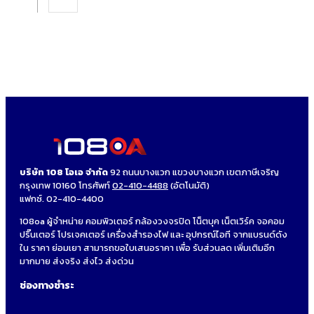
บริษัท 108 โอเอ จำกัด
92 ถนนบางแวก แขวงบางแวก เขตภาษีเจริญ
กรุงเทพ 10160 โทรศัพท์
02-410-4488
(อัตโนมัติ)
แฟกซ์. 02-410-4400
108oa ผู้จำหน่าย คอมพิวเตอร์ กล้องวงจรปิด โน็ตบุค เน็ตเวิร์ค จอคอม
ปริ๊นเตอร์ โปรเจคเตอร์ เครื่องสำรองไฟ และ อุปกรณ์ไอที จากแบรนด์ดัง
ใน ราคา ย่อมเยา สามารถขอใบเสนอราคา เพื่อ รับส่วนลด เพิ่มเติมอีก
มากมาย ส่งจริง ส่งไว ส่งด่วน
ช่องทางชำระ