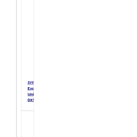
SYNOLOGY
Expansion
Unit
DX517