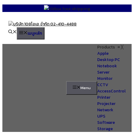
Skip
to
content
เมนูหลัก
Products
≡
╳
Apple
Desktop PC
Notebook
Server
Monitor
CCTV
Menu
AccessControl
Printer
Projecter
Network
UPS
Software
Storage